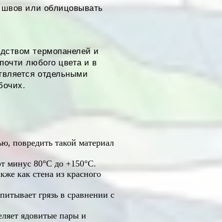
з швов или облицовывать
одством термопанелей и
почти любого цвета и в
твляется отдельными
бочих.
ю, повредить такой материал
т минус 80°C до +150°C.
кже как стена из красного
питывает грязь в сравнении с
еляет ядовитые пары и