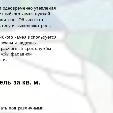
и одновременно утепления
т гибкого камня нужной
плитель. Обычно это
 стену и выполняют роль
гибкого камня используется
овечны и надежны.
, расчетный срок службы
лужбы фасадной
сти.
ль за кв. м.
бать под различными