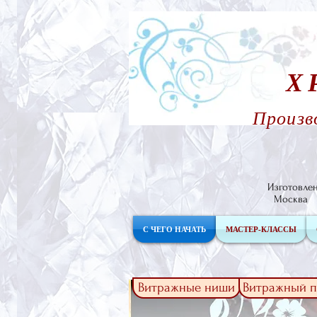
Х
Произв
Изготовле
Москв
С ЧЕГО НАЧАТЬ
МАСТЕР-КЛАССЫ
Витражные ниши
Витражный п