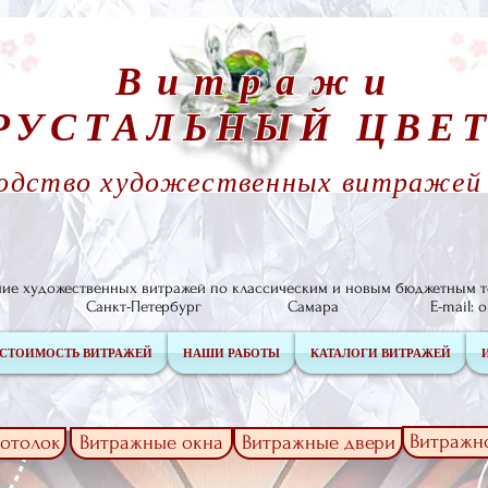
Витражи
РУСТАЛЬНЫЙ ЦВЕ
одство художественных витражей с
ние художественных витражей по классическим и новым бюджетным т
а Санкт-Петербург Самара E-mail:
o
СТОИМОСТЬ ВИТРАЖЕЙ
НАШИ РАБОТЫ
КАТАЛОГИ ВИТРАЖЕЙ
Витражн
отолок
Витражные окна
Витражные двери