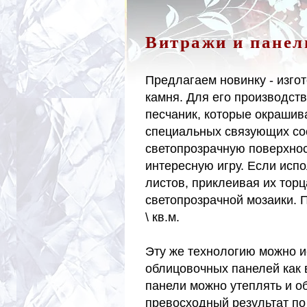
Витражи и панели
Предлагаем новинку - изго
камня. Для его производст
песчаник, которые окрашив
специальных связующих сос
светопрозрачную поверхност
интересную игру. Если испо
листов, приклеивая их тор
светопрозрачной мозаики. П
\ кв.м.
Эту же технологию можно и
облицовочных панелей как 
панели можно утеплять и о
превосходный результат по